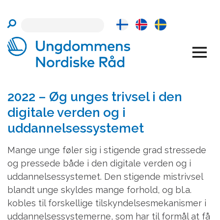
Skip
to
content
2022 – Øg unges trivsel i den
digitale verden og i
uddannelsessystemet
Mange unge føler sig i stigende grad stressede
og pressede både i den digitale verden og i
uddannelsessystemet. Den stigende mistrivsel
blandt unge skyldes mange forhold, og bl.a.
kobles til forskellige tilskyndelsesmekanismer i
uddannelsessystemerne, som har til formål at få