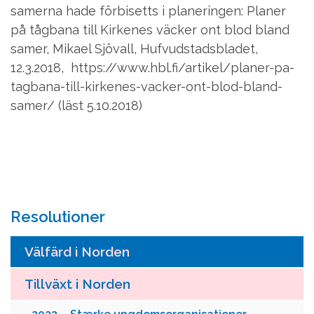
samerna hade förbisetts i planeringen: Planer
på tågbana till Kirkenes väcker ont blod bland
samer, Mikael Sjövall, Hufvudstadsbladet,
12.3.2018,
https://www.hbl.fi/artikel/planer-pa-
tagbana-till-kirkenes-vacker-ont-blod-bland-
samer/ (läst 5.10.2018)
Resolutioner
Välfärd i Norden
Tillväxt i Norden