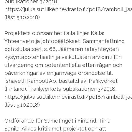
publikationer 3/2018,
https://julkaisut.liikennevirasto.fi/pdf8/ramboll
(läst 5.10.2018)
Projektets olönsamhet i alla linjer. Källa:
Yhteenveto ja johtopäätökset [Sammanfattning
och slutsatser], s. 68, Jäämeren ratayhteyden
kysyntäpotentiaalin ja vaikutusten arviointi [En
utvärdering om potententiella efterfrågan och
påverkningar av en järnvägsförbindelse till
Ishavet], Ramboll Ab, bästalld av Trafikverket
(Finland), Trafikverkets publikationer 3/2018,
https://julkaisut.liikennevirasto.fi/pdf8/ramboll
(läst 5.10.2018)
Ordförande för Sametinget i Finland, Tiina
Sanila-Aikios kritik mot projektet och att