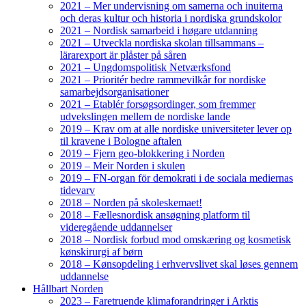
2021 – Mer undervisning om samerna och inuiterna
och deras kultur och historia i nordiska grundskolor
2021 – Nordisk samarbeid i høgare utdanning
2021 – Utveckla nordiska skolan tillsammans –
lärarexport är plåster på såren
2021 – Ungdomspolitisk Netværksfond
2021 – Prioritér bedre rammevilkår for nordiske
samarbejdsorganisationer
2021 – Etablér forsøgsordinger, som fremmer
udvekslingen mellem de nordiske lande
2019 – Krav om at alle nordiske universiteter lever op
til kravene i Bologne aftalen
2019 – Fjern geo-blokkering i Norden
2019 – Meir Norden i skulen
2019 – FN-organ för demokrati i de sociala mediernas
tidevarv
2018 – Norden på skoleskemaet!
2018 – Fællesnordisk ansøgning platform til
videregående uddannelser
2018 – Nordisk forbud mod omskæring og kosmetisk
kønskirurgi af børn
2018 – Kønsopdeling i erhvervslivet skal løses gennem
uddannelse
Hållbart Norden
2023 – Faretruende klimaforandringer i Arktis