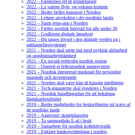
2022 – Færøernes ret til grindefangst
2022 – La varene flyte, og veksten komme
2022 – Bedre fælles transport i Norden
2022 – Lettare utveksling i dei nordiske landa
2022 – Sams reise-app i Norden
2022 – Fælles nordisk Interrail for alle under 30
2022 – Godkjenn digitale førarkort
2022 – Øg unges trivsel i den digitale verden og i
uddannelsessystemet
2021 – Norden skal sætte ind mod psykisk sårbarhed
og ungdomsarbejdsløshed
2021 – En socialt retfærdig nordisk region
2021 – Opprett et fellesnordisk pantesystem
2021 – Nordisk integrerad marknad för personligt
sparande och investerande
2021 – Norden skal være klar til kunstig intelligens
2021 – Tech-giganterne skal reguleres i Norden
2021 – Nordisk handlingsplan för att bekämpa
låntidsarbetslöshet
2019 – Bedre muligheder for beskæftigelse på tværs af
de nordiske lande
2019 – Aggressiv skatetplaneing
2019 – Ta samnordiskt E-id i bruk
2019 – Samarbete för nordisk kollektivtrafik
2019 – Enklare bankoverføringar i norden