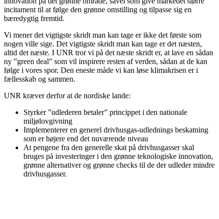
innovation på det grønne område, såvel som give markedet større
incitament til at følge den grønne omstilling og tilpasse sig en
bæredygtig fremtid.
Vi mener det vigtigste skridt man kan tage er ikke det første som
nogen ville sige. Det vigtigste skridt man kan tage er det næsten,
altid det næste. I UNR tror vi på det næste skridt er, at lave en sådan
ny ”green deal” som vil inspirere resten af verden, sådan at de kan
følge i vores spor. Den eneste måde vi kan løse klimakrisen er i
fællesskab og sammen.
UNR kræver derfor at de nordiske lande:
Styrker ”udlederen betaler” princippet i den nationale
miljølovgivning
Implementerer en generel drivhusgas-udlednings beskatning
som er højere end det nuværende niveau
At pengene fra den generelle skat på drivhusgasser skal
bruges på investeringer i den grønne teknologiske innovation,
grønne alternativer og grønne checks til de der udleder mindre
drivhusgasser.