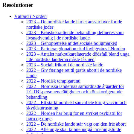
Resolutioner
Välfärd i Norden
2023 – De nordiske lande har et ansvar over for de
nordiske jøder
2023 – Kønsbekræftende behandling defineres som
livsnødvendig i de nordiske lande
2023 – Genoprettelse af det sociale boligmarked
2023 – Partnerægdonation skal lovliggøres i Norden
2023 – Antalet narkotikarelaterade dödsfall bland unga
i de nordiska länderna måste fås ned
2023 – Socialt frikort i de nordiske lande
2022 – Giv færinge ret til gratis abort i de nordiske
lande
2022 – Nordisk terapigaranti
2022 – Nordiska ländernas samordnade åtgärder för
LGTBI-personers rättigheter och könskorrigerande
behandling
2022 – Ett stärkt nordiskt samarbete kring vaccin och
skyddsutrustning
2022 – Norden har brug for en styrket psykiatri for
børn og unge
2022 – De nordiske lande står vagt om den frie abort
2022 – Alle unge skal kunne indgå i meningsfulde