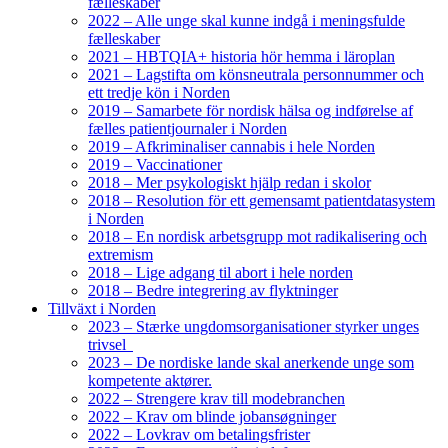
fælleskaber
2022 – Alle unge skal kunne indgå i meningsfulde
fælleskaber
2021 – HBTQIA+ historia hör hemma i läroplan
2021 – Lagstifta om könsneutrala personnummer och
ett tredje kön i Norden
2019 – Samarbete för nordisk hälsa og indførelse af
fælles patientjournaler i Norden
2019 – Afkriminaliser cannabis i hele Norden
2019 – Vaccinationer
2018 – Mer psykologiskt hjälp redan i skolor
2018 – Resolution för ett gemensamt patientdatasystem
i Norden
2018 – En nordisk arbetsgrupp mot radikalisering och
extremism
2018 – Lige adgang til abort i hele norden
2018 – Bedre integrering av flyktninger
Tillväxt i Norden
2023 – Stærke ungdomsorganisationer styrker unges
trivsel
2023 – De nordiske lande skal anerkende unge som
kompetente aktører.
2022 – Strengere krav till modebranchen
2022 – Krav om blinde jobansøgninger
2022 – Lovkrav om betalingsfrister