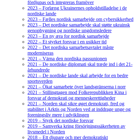
fördjupas och integreras framöver
2023 – Forlæng Ukrainernes opholdstilladelse i de
nordiske lande
2023 – Fælles nordisk samarbejde om cybersikkerhed
2023 – Det nordiske samarbejde skal støtte ukrainsk
genopbygning og nordiske ungdomsledere
2023 – En ny æra for nordisk samarbejde
2022 – Et styrket forsvar i en usikker tid
2022 – Det nordiska samarbetsavtalet måste
moderniseras
2021 – Värna den nordiska passunionen
2021 – De nordiske diplomati skal træde ind i det 21-
århundrede
2021 – De nordiske lande skal arbejde for en bedre
sportsverden
2021 – Ökat samarbete över landsgränserna i norr
2021 – Stillingtagen mod Folkerepublikken Kina i
forsvar af demokrati og menneskerettigheder
2021 – Norden skal sikre øget demokrati, fred og
stabilitet i Arktis og Norden ved at inddrage unge og
foreningsliv mere i udviklingen
2019 – Styrk det nordiske forsvar
2019 – Samverka kring försörjningssäkerheten av
livsmedel i Norden
2018 – Ett djupare och mer demokratiskt