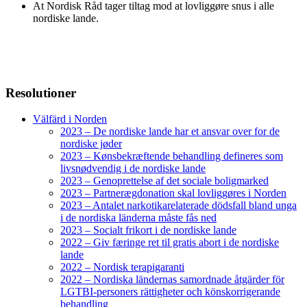
At Nordisk Råd tager tiltag mod at lovliggøre snus i alle
nordiske lande.
Resolutioner
Välfärd i Norden
2023 – De nordiske lande har et ansvar over for de
nordiske jøder
2023 – Kønsbekræftende behandling defineres som
livsnødvendig i de nordiske lande
2023 – Genoprettelse af det sociale boligmarked
2023 – Partnerægdonation skal lovliggøres i Norden
2023 – Antalet narkotikarelaterade dödsfall bland unga
i de nordiska länderna måste fås ned
2023 – Socialt frikort i de nordiske lande
2022 – Giv færinge ret til gratis abort i de nordiske
lande
2022 – Nordisk terapigaranti
2022 – Nordiska ländernas samordnade åtgärder för
LGTBI-personers rättigheter och könskorrigerande
behandling