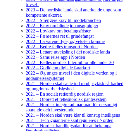
trivsel
2023 – De nordiske lande skal anerkende unge som
kompetente aktører.
2022 – Strengere krav till modebranchen
2022 – Krav om blinde jobansøgninger
2022 – Lovkrav om betalingsfrister
2022 – Færøernes ret til grindefangst
2022 – La varene flyte, og veksten komme
2022 – Bedre fælles transport i Norden
2022 – Lettare utveksling i dei nordiske landa
2022 – Sams reise-app i Norden
2022 – Fælles nordisk Interrail for alle under 30
2022 – Godkjenn digitale førarkort
2022 – Øg unges trivsel i den digitale verden og i
uddannelsessystemet
2021 – Norden skal sætte ind mod psykisk sårbarhed
og ungdomsarbejdsløshed
2021 – En socialt retfærdig nordisk region
2021 – Opprett et fellesnordisk pantesystem
2021 – Nordisk integrerad marknad för personligt
sparande och investerande
2021 – Norden skal være klar til kunstig intelligens
2021 – Tech-giganterne skal reguleres i Norden
2021 – Nordisk handlingsplan för att bekämpa
låntidsarbetslöshet