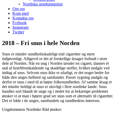
Nordiska ungdomspriset
Om oss
Kom med
Kontakta oss
Fcebook
Instagram
Twitter
2018 – Fri snus i hele Norden
Snus er mindre sundhedsskadeligt end cigaretter og mere
miljøvenligt. Alligevel er det af forskellige årsager forbudt i store
dele af Norden. Når en ung i Norden tænder en cigaret, dannes et
utal af kræftfremkaldende og skadelige stoffer, hvilket undgås ved
indtag af snus. Selvom snus ikke er ufarligt, er det noget bedre for
både den unges helbred og samfundet. Passiv rygning undgås og
derfor er snus i med til at højne folkesundheden. Af samme årsag er
det mindre heldigt at snus er ulovligt i flere nordiske lande. Snus
handles sort blandt de unge og i stedet for at bekæmpe problemet
ønsker vi at man i højere grad ser snus som et alternativ til cigaretter.
Det er både i de unges, samfundets og sundhedens interesse.
Ungdommens Nordiske Råd ønsker: