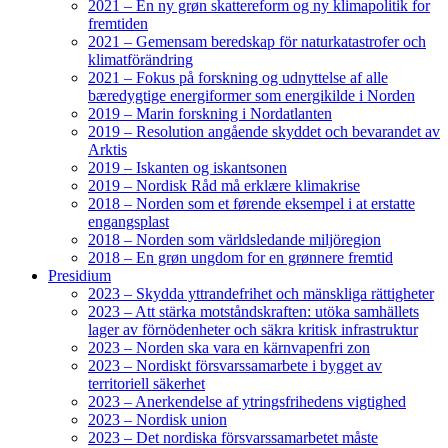
2021 – En ny grøn skattereform og ny klimapolitik for
fremtiden
2021 – Gemensam beredskap för naturkatastrofer och
klimatförändring
2021 – Fokus på forskning og udnyttelse af alle
bæredygtige energiformer som energikilde i Norden
2019 – Marin forskning i Nordatlanten
2019 – Resolution angående skyddet och bevarandet av
Arktis
2019 – Iskanten og iskantsonen
2019 – Nordisk Råd må erklære klimakrise
2018 – Norden som et førende eksempel i at erstatte
engangsplast
2018 – Norden som världsledande miljöregion
2018 – En grøn ungdom for en grønnere fremtid
Presidium
2023 – Skydda yttrandefrihet och mänskliga rättigheter
2023 – Att stärka motståndskraften: utöka samhällets
lager av förnödenheter och säkra kritisk infrastruktur
2023 – Norden ska vara en kärnvapenfri zon
2023 – Nordiskt försvarssamarbete i bygget av
territoriell säkerhet
2023 – Anerkendelse af ytringsfrihedens vigtighed
2023 – Nordisk union
2023 – Det nordiska försvarssamarbetet måste