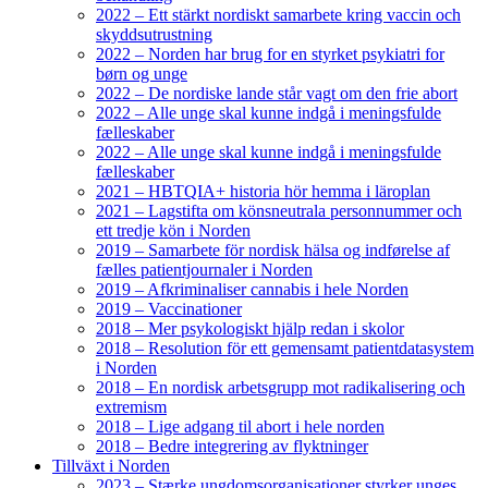
2022 – Ett stärkt nordiskt samarbete kring vaccin och
skyddsutrustning
2022 – Norden har brug for en styrket psykiatri for
børn og unge
2022 – De nordiske lande står vagt om den frie abort
2022 – Alle unge skal kunne indgå i meningsfulde
fælleskaber
2022 – Alle unge skal kunne indgå i meningsfulde
fælleskaber
2021 – HBTQIA+ historia hör hemma i läroplan
2021 – Lagstifta om könsneutrala personnummer och
ett tredje kön i Norden
2019 – Samarbete för nordisk hälsa og indførelse af
fælles patientjournaler i Norden
2019 – Afkriminaliser cannabis i hele Norden
2019 – Vaccinationer
2018 – Mer psykologiskt hjälp redan i skolor
2018 – Resolution för ett gemensamt patientdatasystem
i Norden
2018 – En nordisk arbetsgrupp mot radikalisering och
extremism
2018 – Lige adgang til abort i hele norden
2018 – Bedre integrering av flyktninger
Tillväxt i Norden
2023 – Stærke ungdomsorganisationer styrker unges