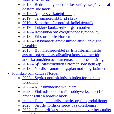
2019 – Bedre muligheder for beskæftigelse på tværs af
de nordiske lande
2019 – Aggressiv skatetplaneing
2019 – Ta samnordiskt E-id i bruk
2019 – Samarbete för nordisk kollektivtrafik
2019 – Enklare bankoverføringar i norden
2018 – Resolution om övergripande rymdpolicy
2018 – Fri snus i hele Norden
2018 – En balansert arbeidslivsbalanse i en digital
levealder
2018 – Byggnadsprojektet av Ishavsbanan måste
avslutas på grund av allvarliga konsekvenser för
arktiska områden och samernas traditionella näringar
2018 – Sjå infrastrukturen i Norden som heilskap
2018 – Nordisk samordningsplan mot skogsbränder
Kunskap och kultur i Norden
2023 – Styrket nordisk indsats inden for maritim
forskning
2023 – Kulturminderne skal hjem
2023 – Finlandsmodellen för hobbyverksamhet bör
breddas till en nordisk modell
2023 – Deling af nordiske serie- og filmproduktioner
2023 – Sæt de nordiske sprog på skoleskemaet
2022 – Det nordiska samarbete inom universitetsstudier