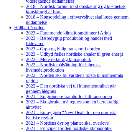
videregående uddannelser
2018 – Nordisk forbud mod omskæring og kosmetisk
kønskirurgi af børn
2018 – Kønsopdeling i erhvervslivet skal løses gennem
uddannelse
Hållbart Norden
2023 – Faretruende klimaforandringer i Arktis
2023 – Bæredygtig produktion og handel med
fødevarer
2023 – Grøn og billig transport i norden
2023 – Udbyd fælles nordiske arealer til grøn energi
2022 – Mere retfærdig klimapolitik
2022 – Nordisk målsättning för inhemsk
livsmedelproduktion
2022 – Norden ska bli världens första klimatneutrala
region
2022 – Den nordiska vej till klimatneutralitet går
gennem ålegræs
2021 – En grønnere framtid for lufttransporten
2021 – Skogbruket må regnes som en bærekraftig
aktivitet
2021 – En ny grøn “New Deal” for den nordisk-
baltiske region
2021 – Nordens dyr og planter skal overleve
2021 – Principer for den nordiske klimapolitik