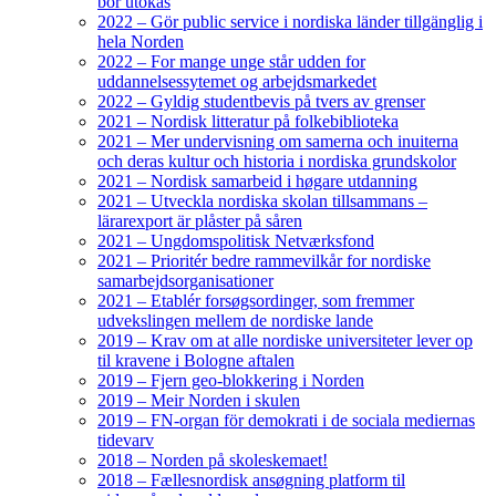
bör utökas
2022 – Gör public service i nordiska länder tillgänglig i
hela Norden
2022 – For mange unge står udden for
uddannelsessytemet og arbejdsmarkedet
2022 – Gyldig studentbevis på tvers av grenser
2021 – Nordisk litteratur på folkebiblioteka
2021 – Mer undervisning om samerna och inuiterna
och deras kultur och historia i nordiska grundskolor
2021 – Nordisk samarbeid i høgare utdanning
2021 – Utveckla nordiska skolan tillsammans –
lärarexport är plåster på såren
2021 – Ungdomspolitisk Netværksfond
2021 – Prioritér bedre rammevilkår for nordiske
samarbejdsorganisationer
2021 – Etablér forsøgsordinger, som fremmer
udvekslingen mellem de nordiske lande
2019 – Krav om at alle nordiske universiteter lever op
til kravene i Bologne aftalen
2019 – Fjern geo-blokkering i Norden
2019 – Meir Norden i skulen
2019 – FN-organ för demokrati i de sociala mediernas
tidevarv
2018 – Norden på skoleskemaet!
2018 – Fællesnordisk ansøgning platform til