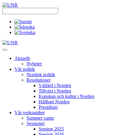
Skip
to
content
Aktuellt
Nyheter
Vår politik
Nordisk politik
Resolutioner
Välfärd i Norden
Tillväxt i Norden
Kunskap och kultur i Norden
Hållbart Norden
Presidium
Vår verksamhet
Summer camp
Sessioner
Session 2025
Session 2026