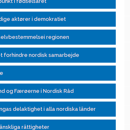
unkt i fødselsåret
ige aktører i demokratiet
l selvbestemmelsei regionen
t forhindre nordisk samarbejde
de
nd og Færøerne i Nordisk Råd
ngas delaktighet i alla nordiska länder
änskliga rättigheter