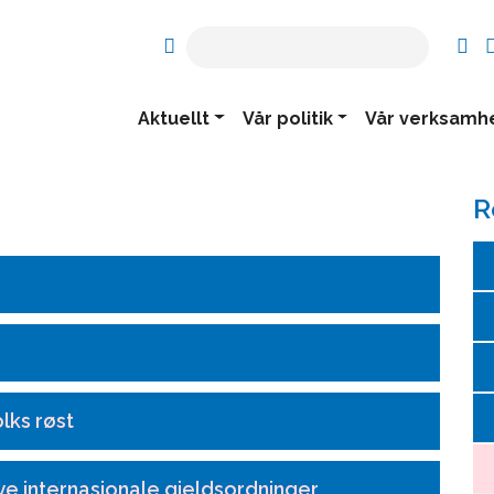
Aktuellt
Vår politik
Vår verksamh
R
lks røst
ye internasjonale gjeldsordninger