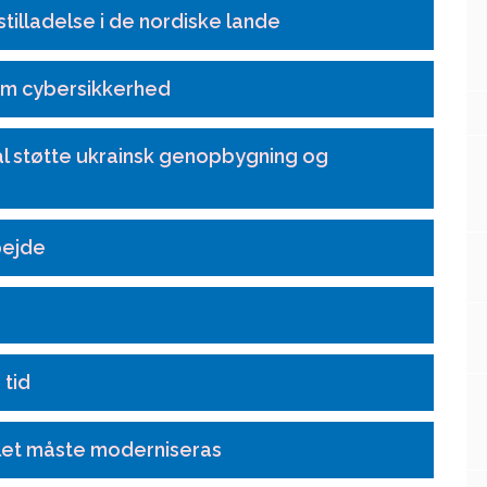
tilladelse i de nordiske lande
om cybersikkerhed
al støtte ukrainsk genopbygning og
bejde
 tid
let måste moderniseras