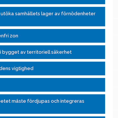
: utöka samhällets lager av förnödenheter
nfri zon
 bygget av territoriell säkerhet
edens vigtighed
etet måste fördjupas och integreras