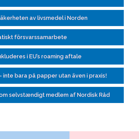
säkerheten av livsmedel i Norden
atiskt försvarssamarbete
kluderes i EU’s roaming aftale
– inte bara på papper utan även i praxis!
som selvstændigt medlem af Nordisk Råd