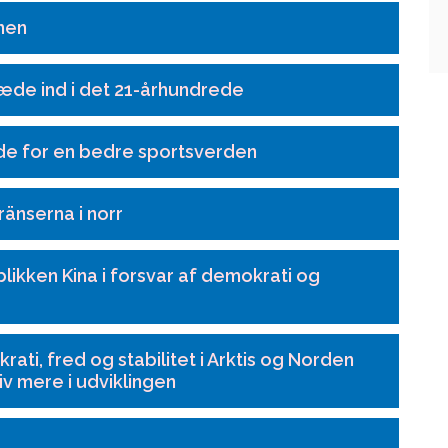
nen
ræde ind i det 21-århundrede
jde for en bedre sportsverden
änserna i norr
likken Kina i forsvar af demokrati og
ati, fred og stabilitet i Arktis og Norden
v mere i udviklingen