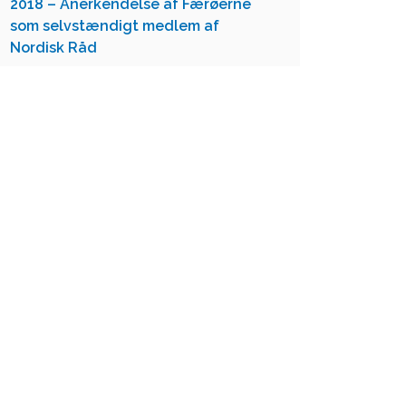
2018 – Anerkendelse af Færøerne
som selvstændigt medlem af
Nordisk Råd