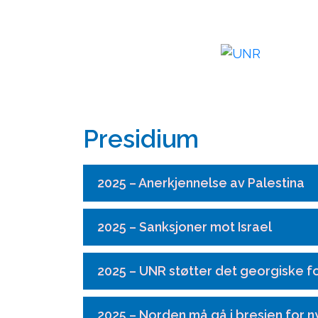
Skip
to
content
Presidium
2025 – Anerkjennelse av Palestina
2025 – Sanksjoner mot Israel
2025 – UNR støtter det georgiske fo
2025 – Norden må gå i bresjen for n