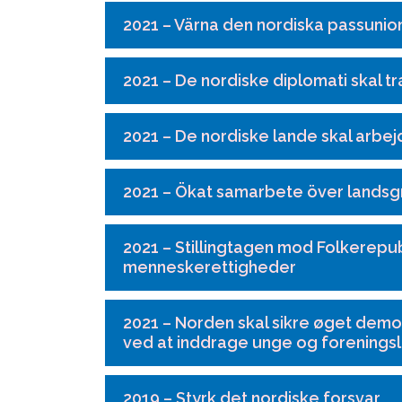
2021 – Värna den nordiska passunio
2021 – De nordiske diplomati skal t
2021 – De nordiske lande skal arbe
2021 – Ökat samarbete över landsgr
2021 – Stillingtagen mod Folkerepub
menneskerettigheder
2021 – Norden skal sikre øget demokr
ved at inddrage unge og foreningsli
2019 – Styrk det nordiske forsvar