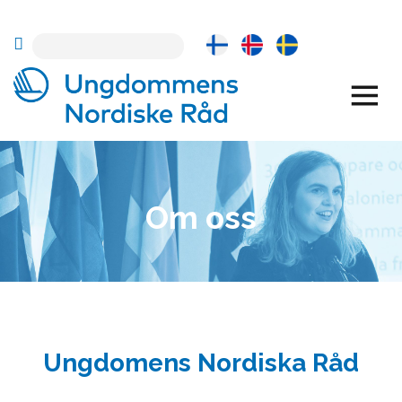
Skip
to
content
Om oss
Ungdomens Nordiska Råd