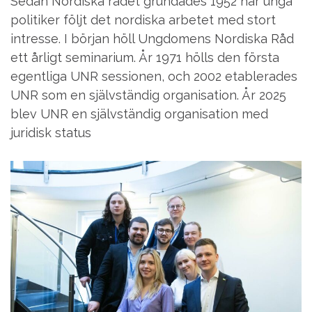
Sedan Nordiska rådet grundades 1952 har unga
politiker följt det nordiska arbetet med stort
intresse. I början höll Ungdomens Nordiska
R
åd
ett årligt seminarium.
År
1971 hölls den första
egentliga UNR sessionen, och 2002 etablerade
s
UNR som en självständig organisation. År 2025
blev UNR en självständig organisation med
juridisk status