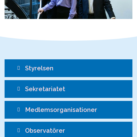
Styrelsen
Sekretariatet
Medlemsorganisationer
Observatörer