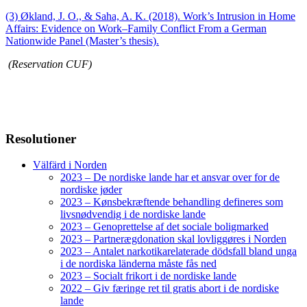
(3) Økland, J. O., & Saha, A. K. (2018). Work’s Intrusion in Home
Affairs: Evidence on Work–Family Conflict From a German
Nationwide Panel (Master’s thesis).
(Reservation
CUF)
Resolutioner
Välfärd i Norden
2023 – De nordiske lande har et ansvar over for de
nordiske jøder
2023 – Kønsbekræftende behandling defineres som
livsnødvendig i de nordiske lande
2023 – Genoprettelse af det sociale boligmarked
2023 – Partnerægdonation skal lovliggøres i Norden
2023 – Antalet narkotikarelaterade dödsfall bland unga
i de nordiska länderna måste fås ned
2023 – Socialt frikort i de nordiske lande
2022 – Giv færinge ret til gratis abort i de nordiske
lande