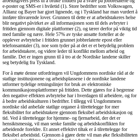
arbeidsgivers press til å bruke fritiden på å svare på jobbrelaterte og
e-poster og SMS-er i hviletid (1). Store bedrifter som Volkswagen,
Allianz og Bayer har gjort lignende, og i Tyskland har man vurdert å
innføre tilsvarende lover. Grunnen til dette er at arbeidstakeres helse
blir negativt påvirket av all informasjonen som til dels avbryter i
fritiden gjennom digitale plattformer (2), og tærer derfor på viktig tid
med familie og nære. Hele 57% av tyske ansatte forteller at de
opplever avbrytelse i fritiden grunnet jobbrelaterte epost eller
telefonsamtaler (3), noe som tyder på at det er et betydelig problem
for arbeidstakere, og videre leder til konflikt mellom arbeid og
familie. Det er ingen grunn til å tro at de Nordiske landene skiller
seg betydelig fra Tyskland.
For å møte denne utfordringen vil Ungdommens nordiske råd at de
statlige institusjonene og arbeidsplassene i de nordiske landene
utformer tydelige retningslinjer for bruk av elektroniske
kommunikasjonsplattformer på fritiden. Dette gjøres for å begrense
den negative effekten avbrytelse har i hverdagen til arbeidere, og for
å bedre arbeidskulturen i bedrifter. I tillegg vil Ungdommens
nordiske råd anbefale statlige organer å tilrettelegge for mer
fleksibilitet for arbeidstakere gjennom fleksibel arbeidslokasjon og
tid. Ved å tilrettelegge for hjemme- og fjernarbeid, der det er
hensiktsmessig, vil man senke familie og arbeidskonflikten for
arbeidende foreldre. Et annet effektivt tiltak er å tilrettelegge for
fleksibel arbeidstid. Gjennom å gjøre dette vil man øke fleksibiliteten