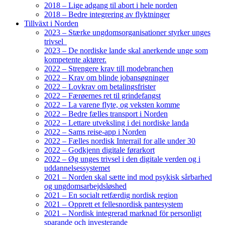
2018 – Lige adgang til abort i hele norden
2018 – Bedre integrering av flyktninger
Tillväxt i Norden
2023 – Stærke ungdomsorganisationer styrker unges
trivsel
2023 – De nordiske lande skal anerkende unge som
kompetente aktører.
2022 – Strengere krav till modebranchen
2022 – Krav om blinde jobansøgninger
2022 – Lovkrav om betalingsfrister
2022 – Færøernes ret til grindefangst
2022 – La varene flyte, og veksten komme
2022 – Bedre fælles transport i Norden
2022 – Lettare utveksling i dei nordiske landa
2022 – Sams reise-app i Norden
2022 – Fælles nordisk Interrail for alle under 30
2022 – Godkjenn digitale førarkort
2022 – Øg unges trivsel i den digitale verden og i
uddannelsessystemet
2021 – Norden skal sætte ind mod psykisk sårbarhed
og ungdomsarbejdsløshed
2021 – En socialt retfærdig nordisk region
2021 – Opprett et fellesnordisk pantesystem
2021 – Nordisk integrerad marknad för personligt
sparande och investerande