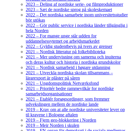
2023 – Deling af nordiske serie- og filmproduktioner
2023 – Sæt de nordiske sprog på skoleskemaet
2022 – Det nordiska samarbete inom universitetsstudier
bör utökas
2022 – Gör public service i nordiska länder tillgänglig i
hela Norden
2022 – For mange unge står udden for
uddannelsessytemet og arbejdsmarkedet
2022 – Gyldig studentbevis på tvers av grenser
2021 – Nordisk litteratur på folkebiblioteka
2021 – Mer undervisning om samerna och inuiterna
och deras kultur och historia i nordiska grundskolor
2021 – Nordisk samarbeid i høgare utdanning
2021 – Utveckla nordiska skolan tillsammans –
lärarexport är plåster på såren
2021 – Ungdomspolitisk Netværksfond
2021 – Prioritér bedre rammevilkår for nordiske
samarbejdsorganisationer
2021 – Etablér forsøgsordinger, som fremmer
udvekslingen mellem de nordiske lande
2019 – Krav om at alle nordiske universiteter lever op
til kravene i Bologne aftalen
2019 – Fjern geo-blokkering i Norden
2019 – Meir Norden i skulen
2019 – FN-organ för demokrati i de sociala mediernas