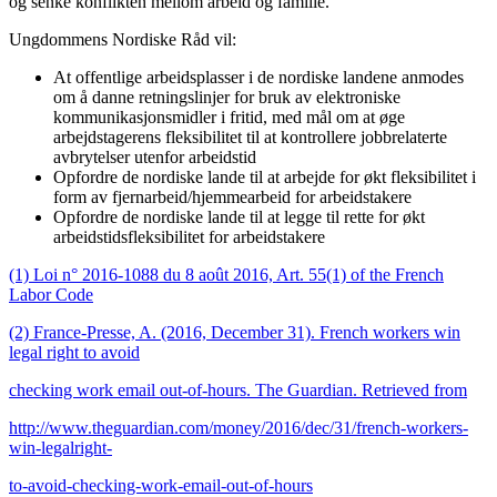
og senke konflikten mellom arbeid og familie.
Ungdommens Nordiske Råd vil:
At offentlige arbeidsplasser i de nordiske landene anmodes
om å danne retningslinjer for bruk av elektroniske
kommunikasjonsmidler i fritid, med mål om at øge
arbejdstagerens fleksibilitet til at kontrollere jobbrelaterte
avbrytelser utenfor arbeidstid
Opfordre de nordiske lande til at arbejde for økt fleksibilitet i
form av fjernarbeid/hjemmearbeid for arbeidstakere
Opfordre de nordiske lande til at legge til rette for økt
arbeidstidsfleksibilitet for arbeidstakere
(1) Loi n° 2016-1088 du 8 août 2016, Art. 55(1) of the French
Labor Code
(2) France-Presse, A. (2016, December 31). French workers win
legal right to avoid
checking work email out-of-hours. The Guardian. Retrieved from
http://www.theguardian.com/money/2016/dec/31/french-workers-
win-legalright-
to-avoid-checking-work-email-out-of-hours