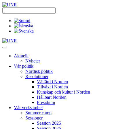
Skip
to
content
Aktuellt
Nyheter
Vår politik
Nordisk politik
Resolutioner
Välfärd i Norden
Tillväxt i Norden
Kunskap och kultur i Norden
Hållbart Norden
Presidium
Vår verksamhet
Summer camp
Sessioner
Session 2025
Session 2026