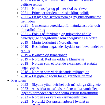
2021 – En ny grøn “New Deal” for den nordisk-
baltiske region
2021 – Nordens dyr og planter skal overleve
2021 – Principer for den nordiske klimapolitik
2021 – En ny grøn skattereform og ny klimapolitik for
fremtiden
2021 – Gemensam beredskap för naturkatastrofer och
klimatförändring
2021 – Fokus på forskning og udnyttelse af alle
bæredygtige energiformer som energikilde i Norden
2019 – Marin forskning i Nordatlanten
2019 – Resolution angående skyddet och bevarandet av
Arktis
2019 – Iskanten og iskantsonen
2019 – Nordisk Råd må erklære klimakrise
2018 – Norden som et førende eksempel i at erstatte
engangsplast
2018 – Norden som världsledande miljöregion
2018 – En grøn ungdom for en grønnere fremtid
Presidium
2023 – Skydda yttrandefrihet och mänskliga rättigheter
2023 – Att stärka motståndskraften: utöka samhällets
lager av förnödenheter och säkra kritisk infrastruktur
2023 – Norden ska vara en kärnvapenfri zon
2023 – Nordiskt försvarssamarbete i bygget av