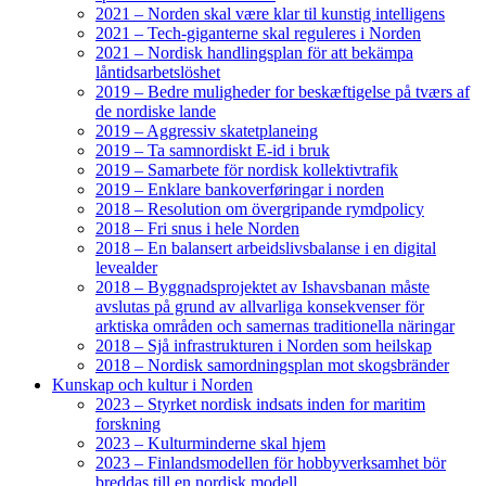
2021 – Norden skal være klar til kunstig intelligens
2021 – Tech-giganterne skal reguleres i Norden
2021 – Nordisk handlingsplan för att bekämpa
låntidsarbetslöshet
2019 – Bedre muligheder for beskæftigelse på tværs af
de nordiske lande
2019 – Aggressiv skatetplaneing
2019 – Ta samnordiskt E-id i bruk
2019 – Samarbete för nordisk kollektivtrafik
2019 – Enklare bankoverføringar i norden
2018 – Resolution om övergripande rymdpolicy
2018 – Fri snus i hele Norden
2018 – En balansert arbeidslivsbalanse i en digital
levealder
2018 – Byggnadsprojektet av Ishavsbanan måste
avslutas på grund av allvarliga konsekvenser för
arktiska områden och samernas traditionella näringar
2018 – Sjå infrastrukturen i Norden som heilskap
2018 – Nordisk samordningsplan mot skogsbränder
Kunskap och kultur i Norden
2023 – Styrket nordisk indsats inden for maritim
forskning
2023 – Kulturminderne skal hjem
2023 – Finlandsmodellen för hobbyverksamhet bör
breddas till en nordisk modell