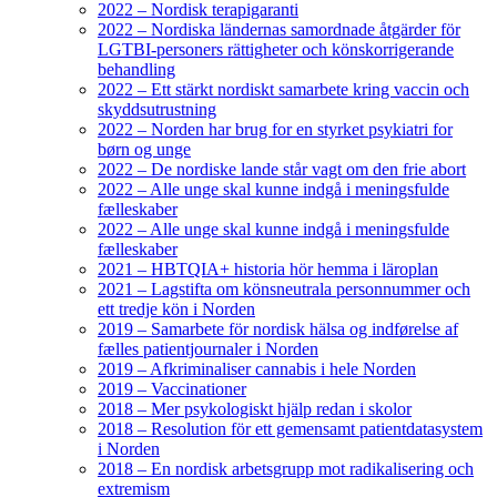
2022 – Nordisk terapigaranti
2022 – Nordiska ländernas samordnade åtgärder för
LGTBI-personers rättigheter och könskorrigerande
behandling
2022 – Ett stärkt nordiskt samarbete kring vaccin och
skyddsutrustning
2022 – Norden har brug for en styrket psykiatri for
børn og unge
2022 – De nordiske lande står vagt om den frie abort
2022 – Alle unge skal kunne indgå i meningsfulde
fælleskaber
2022 – Alle unge skal kunne indgå i meningsfulde
fælleskaber
2021 – HBTQIA+ historia hör hemma i läroplan
2021 – Lagstifta om könsneutrala personnummer och
ett tredje kön i Norden
2019 – Samarbete för nordisk hälsa og indførelse af
fælles patientjournaler i Norden
2019 – Afkriminaliser cannabis i hele Norden
2019 – Vaccinationer
2018 – Mer psykologiskt hjälp redan i skolor
2018 – Resolution för ett gemensamt patientdatasystem
i Norden
2018 – En nordisk arbetsgrupp mot radikalisering och
extremism