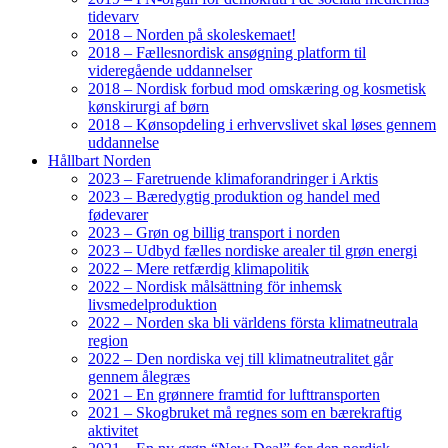
tidevarv
2018 – Norden på skoleskemaet!
2018 – Fællesnordisk ansøgning platform til
videregående uddannelser
2018 – Nordisk forbud mod omskæring og kosmetisk
kønskirurgi af børn
2018 – Kønsopdeling i erhvervslivet skal løses gennem
uddannelse
Hållbart Norden
2023 – Faretruende klimaforandringer i Arktis
2023 – Bæredygtig produktion og handel med
fødevarer
2023 – Grøn og billig transport i norden
2023 – Udbyd fælles nordiske arealer til grøn energi
2022 – Mere retfærdig klimapolitik
2022 – Nordisk målsättning för inhemsk
livsmedelproduktion
2022 – Norden ska bli världens första klimatneutrala
region
2022 – Den nordiska vej till klimatneutralitet går
gennem ålegræs
2021 – En grønnere framtid for lufttransporten
2021 – Skogbruket må regnes som en bærekraftig
aktivitet