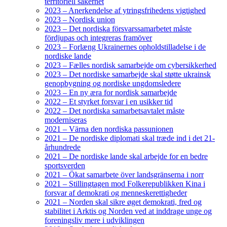
territoriell säkerhet
2023 – Anerkendelse af ytringsfrihedens vigtighed
2023 – Nordisk union
2023 – Det nordiska försvarssamarbetet måste
fördjupas och integreras framöver
2023 – Forlæng Ukrainernes opholdstilladelse i de
nordiske lande
2023 – Fælles nordisk samarbejde om cybersikkerhed
2023 – Det nordiske samarbejde skal støtte ukrainsk
genopbygning og nordiske ungdomsledere
2023 – En ny æra for nordisk samarbejde
2022 – Et styrket forsvar i en usikker tid
2022 – Det nordiska samarbetsavtalet måste
moderniseras
2021 – Värna den nordiska passunionen
2021 – De nordiske diplomati skal træde ind i det 21-
århundrede
2021 – De nordiske lande skal arbejde for en bedre
sportsverden
2021 – Ökat samarbete över landsgränserna i norr
2021 – Stillingtagen mod Folkerepublikken Kina i
forsvar af demokrati og menneskerettigheder
2021 – Norden skal sikre øget demokrati, fred og
stabilitet i Arktis og Norden ved at inddrage unge og
foreningsliv mere i udviklingen