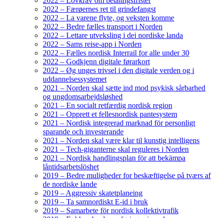
2022 – Lovkrav om betalingsfrister
2022 – Færøernes ret til grindefangst
2022 – La varene flyte, og veksten komme
2022 – Bedre fælles transport i Norden
2022 – Lettare utveksling i dei nordiske landa
2022 – Sams reise-app i Norden
2022 – Fælles nordisk Interrail for alle under 30
2022 – Godkjenn digitale førarkort
2022 – Øg unges trivsel i den digitale verden og i
uddannelsessystemet
2021 – Norden skal sætte ind mod psykisk sårbarhed
og ungdomsarbejdsløshed
2021 – En socialt retfærdig nordisk region
2021 – Opprett et fellesnordisk pantesystem
2021 – Nordisk integrerad marknad för personligt
sparande och investerande
2021 – Norden skal være klar til kunstig intelligens
2021 – Tech-giganterne skal reguleres i Norden
2021 – Nordisk handlingsplan för att bekämpa
låntidsarbetslöshet
2019 – Bedre muligheder for beskæftigelse på tværs af
de nordiske lande
2019 – Aggressiv skatetplaneing
2019 – Ta samnordiskt E-id i bruk
2019 – Samarbete för nordisk kollektivtrafik