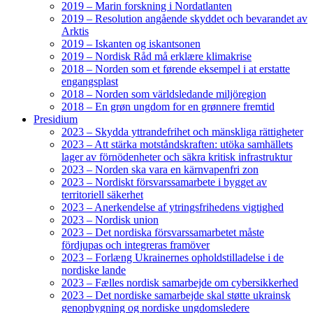
2019 – Marin forskning i Nordatlanten
2019 – Resolution angående skyddet och bevarandet av
Arktis
2019 – Iskanten og iskantsonen
2019 – Nordisk Råd må erklære klimakrise
2018 – Norden som et førende eksempel i at erstatte
engangsplast
2018 – Norden som världsledande miljöregion
2018 – En grøn ungdom for en grønnere fremtid
Presidium
2023 – Skydda yttrandefrihet och mänskliga rättigheter
2023 – Att stärka motståndskraften: utöka samhällets
lager av förnödenheter och säkra kritisk infrastruktur
2023 – Norden ska vara en kärnvapenfri zon
2023 – Nordiskt försvarssamarbete i bygget av
territoriell säkerhet
2023 – Anerkendelse af ytringsfrihedens vigtighed
2023 – Nordisk union
2023 – Det nordiska försvarssamarbetet måste
fördjupas och integreras framöver
2023 – Forlæng Ukrainernes opholdstilladelse i de
nordiske lande
2023 – Fælles nordisk samarbejde om cybersikkerhed
2023 – Det nordiske samarbejde skal støtte ukrainsk
genopbygning og nordiske ungdomsledere