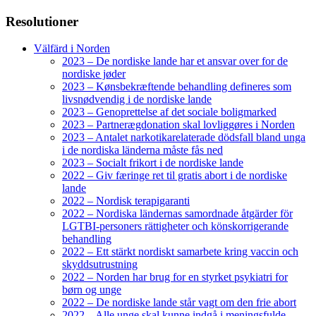
Resolutioner
Välfärd i Norden
2023 – De nordiske lande har et ansvar over for de
nordiske jøder
2023 – Kønsbekræftende behandling defineres som
livsnødvendig i de nordiske lande
2023 – Genoprettelse af det sociale boligmarked
2023 – Partnerægdonation skal lovliggøres i Norden
2023 – Antalet narkotikarelaterade dödsfall bland unga
i de nordiska länderna måste fås ned
2023 – Socialt frikort i de nordiske lande
2022 – Giv færinge ret til gratis abort i de nordiske
lande
2022 – Nordisk terapigaranti
2022 – Nordiska ländernas samordnade åtgärder för
LGTBI-personers rättigheter och könskorrigerande
behandling
2022 – Ett stärkt nordiskt samarbete kring vaccin och
skyddsutrustning
2022 – Norden har brug for en styrket psykiatri for
børn og unge
2022 – De nordiske lande står vagt om den frie abort
2022 – Alle unge skal kunne indgå i meningsfulde