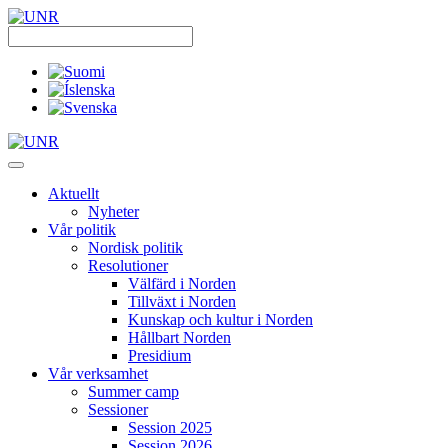
Skip
to
content
Aktuellt
Nyheter
Vår politik
Nordisk politik
Resolutioner
Välfärd i Norden
Tillväxt i Norden
Kunskap och kultur i Norden
Hållbart Norden
Presidium
Vår verksamhet
Summer camp
Sessioner
Session 2025
Session 2026