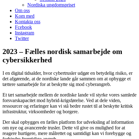
Nordiska ungdomspriset
Om oss
Kom med
Kontakta oss
Fcebook
Instagram
Twitter
2023 – Fælles nordisk samarbejde om
cybersikkerhed
I en digital tidsalder, hvor cybertrusler udgør en betydelig risiko, er
det afgørende, at de nordiske lande går sammen om at opbygge et
tættere samarbejde for at beskytte sig mod cyberangreb.
Et tæt samarbejde mellem de nordiske lande vil styrke vores samlede
forsvarskapacitet mod hybrid-krigsførelse. Ved at dele viden,
ressourcer og erfaringer kan vi stå bedre rustet til at beskytte kritisk
infrastruktur, virksomheder og borgere.
Der skal opbygges en fælles platform for udveksling af information
om nye og avancerede trusler. Dette vil give os mulighed for at
reagere hurtigere, mere målrettet og samtidigt kan vi forebygge og
forhindre fremtidige angreb.