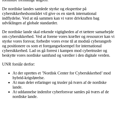
De nordiske landes samlede styrke og ekspertise på
cybersikkerhedsområdet vil give os en stærk international
indflydelse. Ved at stå sammen kan vi være drivkraften bag
udviklingen af globale standarder.
De nordiske lande skal erkende vigtigheden af et tættere samarbejde
om cybersikkerhed. Ved at forene vores kræfter og ressourcer kan vi
styrke vores forsvar, forbedre vores evne til at modstå cyberangreb
og positionere os som et foregangseksempel for international
cybersikkerhed. Lad os gå forrest i kampen mod cybertrusler og
beskytte vores nordiske samfund og værdier i den digitale verden.
UNR forslår derfor:
At der oprettes et ’Nordisk Center for Cybersikkerhed’ mod
hybrid-krigsførelse.
At man deler erfaringer og trusler på tværs af de nordiske
lande.
At uddannelse indenfor cyberforsvar samles på tværs af de
nordiske lande.