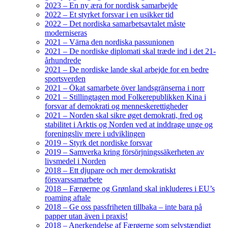
2023 – En ny æra for nordisk samarbejde
2022 – Et styrket forsvar i en usikker tid
2022 – Det nordiska samarbetsavtalet måste
moderniseras
2021 – Värna den nordiska passunionen
2021 – De nordiske diplomati skal træde ind i det 21-
århundrede
2021 – De nordiske lande skal arbejde for en bedre
sportsverden
2021 – Ökat samarbete över landsgränserna i norr
2021 – Stillingtagen mod Folkerepublikken Kina i
forsvar af demokrati og menneskerettigheder
2021 – Norden skal sikre øget demokrati, fred og
stabilitet i Arktis og Norden ved at inddrage unge og
foreningsliv mere i udviklingen
2019 – Styrk det nordiske forsvar
2019 – Samverka kring försörjningssäkerheten av
livsmedel i Norden
2018 – Ett djupare och mer demokratiskt
försvarssamarbete
2018 – Færøerne og Grønland skal inkluderes i EU’s
roaming aftale
2018 – Ge oss passfriheten tillbaka – inte bara på
papper utan även i praxis!
2018 – Anerkendelse af Færøerne som selvstændigt