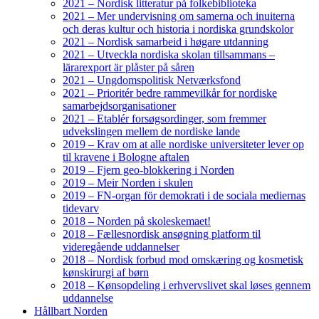
2021 – Nordisk litteratur på folkebiblioteka
2021 – Mer undervisning om samerna och inuiterna
och deras kultur och historia i nordiska grundskolor
2021 – Nordisk samarbeid i høgare utdanning
2021 – Utveckla nordiska skolan tillsammans –
lärarexport är plåster på såren
2021 – Ungdomspolitisk Netværksfond
2021 – Prioritér bedre rammevilkår for nordiske
samarbejdsorganisationer
2021 – Etablér forsøgsordinger, som fremmer
udvekslingen mellem de nordiske lande
2019 – Krav om at alle nordiske universiteter lever op
til kravene i Bologne aftalen
2019 – Fjern geo-blokkering i Norden
2019 – Meir Norden i skulen
2019 – FN-organ för demokrati i de sociala mediernas
tidevarv
2018 – Norden på skoleskemaet!
2018 – Fællesnordisk ansøgning platform til
videregående uddannelser
2018 – Nordisk forbud mod omskæring og kosmetisk
kønskirurgi af børn
2018 – Kønsopdeling i erhvervslivet skal løses gennem
uddannelse
Hållbart Norden