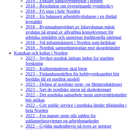
2019 – Enklare bankoverføringar i norden
2018 – Resolution om övergripande rymdpolicy
2018 – Fri snus i hele Norden
2018 – En balansert arbeidslivsbalanse i en digital
levealder
2018 – Byggnadsprojektet av Ishavsbanan måste
avslutas på grund av allvarliga konsekvenser för
arktiska områden och samernas traditionella näringar
2018 – Sjå infrastrukturen i Norden som heilskap
2018 – Nordisk samordningsplan mot skogsbränder
Kunskap och kultur i Norden
2023 – Styrket nordisk indsats inden for maritim
forskning
2023 – Kulturminderne skal hjem
2023 – Finlandsmodellen för hobbyverksamhet bör
breddas till en nordisk modell
2023 – Deling af nordiske serie- og filmproduktioner
2023 – Sæt de nordiske sprog på skoleskemaet
2022 – Det nordiska samarbete inom universitetsstudier
bör utökas
2022 – Gör public service i nordiska länder tillgänglig i
hela Norden
2022 – For mange unge står udden for
uddannelsessytemet og arbejdsmarkedet
2022 – Gyldig studentbevis på tvers av grenser