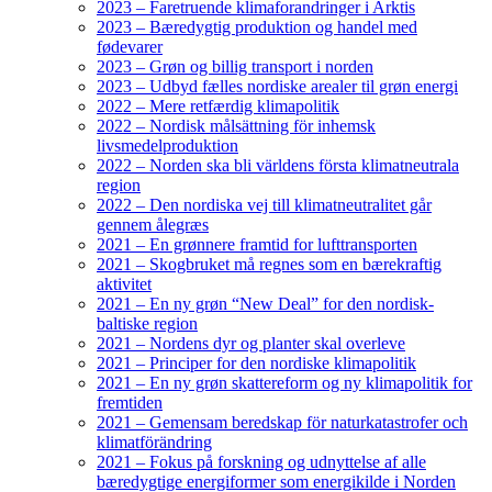
2023 – Faretruende klimaforandringer i Arktis
2023 – Bæredygtig produktion og handel med
fødevarer
2023 – Grøn og billig transport i norden
2023 – Udbyd fælles nordiske arealer til grøn energi
2022 – Mere retfærdig klimapolitik
2022 – Nordisk målsättning för inhemsk
livsmedelproduktion
2022 – Norden ska bli världens första klimatneutrala
region
2022 – Den nordiska vej till klimatneutralitet går
gennem ålegræs
2021 – En grønnere framtid for lufttransporten
2021 – Skogbruket må regnes som en bærekraftig
aktivitet
2021 – En ny grøn “New Deal” for den nordisk-
baltiske region
2021 – Nordens dyr og planter skal overleve
2021 – Principer for den nordiske klimapolitik
2021 – En ny grøn skattereform og ny klimapolitik for
fremtiden
2021 – Gemensam beredskap för naturkatastrofer och
klimatförändring
2021 – Fokus på forskning og udnyttelse af alle
bæredygtige energiformer som energikilde i Norden