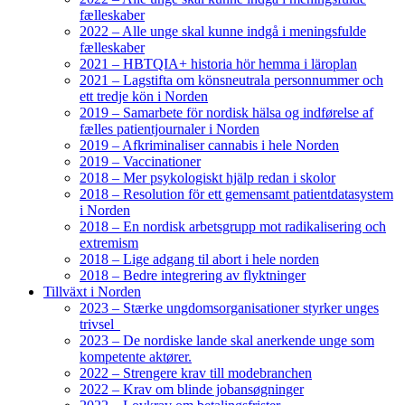
fælleskaber
2022 – Alle unge skal kunne indgå i meningsfulde
fælleskaber
2021 – HBTQIA+ historia hör hemma i läroplan
2021 – Lagstifta om könsneutrala personnummer och
ett tredje kön i Norden
2019 – Samarbete för nordisk hälsa og indførelse af
fælles patientjournaler i Norden
2019 – Afkriminaliser cannabis i hele Norden
2019 – Vaccinationer
2018 – Mer psykologiskt hjälp redan i skolor
2018 – Resolution för ett gemensamt patientdatasystem
i Norden
2018 – En nordisk arbetsgrupp mot radikalisering och
extremism
2018 – Lige adgang til abort i hele norden
2018 – Bedre integrering av flyktninger
Tillväxt i Norden
2023 – Stærke ungdomsorganisationer styrker unges
trivsel
2023 – De nordiske lande skal anerkende unge som
kompetente aktører.
2022 – Strengere krav till modebranchen
2022 – Krav om blinde jobansøgninger