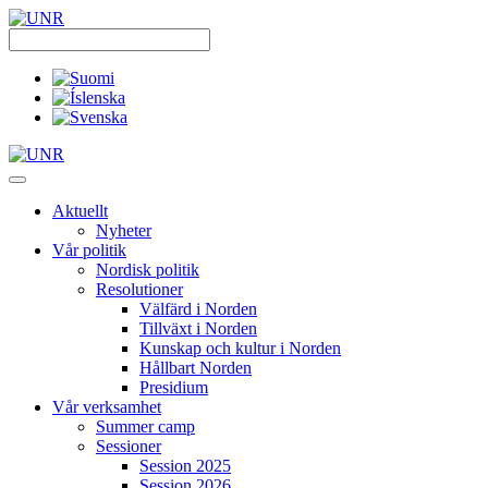
Skip
to
content
Aktuellt
Nyheter
Vår politik
Nordisk politik
Resolutioner
Välfärd i Norden
Tillväxt i Norden
Kunskap och kultur i Norden
Hållbart Norden
Presidium
Vår verksamhet
Summer camp
Sessioner
Session 2025
Session 2026