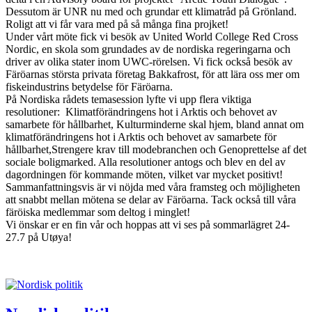
Dessutom är UNR nu med och grundar ett klimatråd på Grönland.
Roligt att vi får vara med på så många fina projket!
Under vårt möte fick vi besök av United World College Red Cross
Nordic, en skola som grundades av de nordiska regeringarna och
driver av olika stater inom UWC-rörelsen. Vi fick också besök av
Färöarnas största privata företag Bakkafrost, för att lära oss mer om
fiskeindustrins betydelse för Färöarna.
På Nordiska rådets temasession lyfte vi upp flera viktiga
resolutioner: Klimatförändringens hot i Arktis och behovet av
samarbete för hållbarhet, Kulturminderne skal hjem, bland annat om
klimatförändringens hot i Arktis och behovet av samarbete för
hållbarhet,Strengere krav till modebranchen och Genoprettelse af det
sociale boligmarked. Alla resolutioner antogs och blev en del av
dagordningen för kommande möten, vilket var mycket positivt!
Sammanfattningsvis är vi nöjda med våra framsteg och möjligheten
att snabbt mellan mötena se delar av Färöarna. Tack också till våra
färöiska medlemmar som deltog i minglet!
Vi önskar er en fin vår och hoppas att vi ses på sommarlägret 24-
27.7 på Utøya!