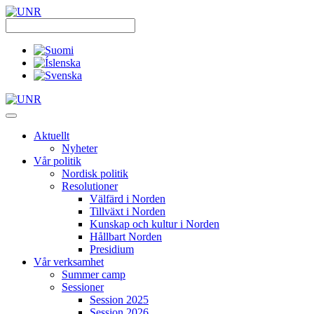
Skip
to
content
Aktuellt
Nyheter
Vår politik
Nordisk politik
Resolutioner
Välfärd i Norden
Tillväxt i Norden
Kunskap och kultur i Norden
Hållbart Norden
Presidium
Vår verksamhet
Summer camp
Sessioner
Session 2025
Session 2026