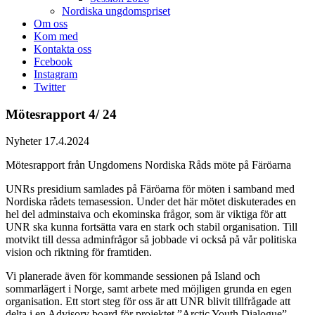
Nordiska ungdomspriset
Om oss
Kom med
Kontakta oss
Fcebook
Instagram
Twitter
Mötesrapport 4/ 24
Nyheter
17.4.2024
Mötesrapport från Ungdomens Nordiska Råds möte på Färöarna
UNRs presidium samlades på Färöarna för möten i samband med
Nordiska rådets temasession. Under det här mötet diskuterades en
hel del adminstaiva och ekominska frågor, som är viktiga för att
UNR ska kunna fortsätta vara en stark och stabil organisation. Till
motvikt till dessa adminfrågor så jobbade vi också på vår politiska
vision och riktning för framtiden.
Vi planerade även för kommande sessionen på Island och
sommarlägert i Norge, samt arbete med möjligen grunda en egen
organisation. Ett stort steg för oss är att UNR blivit tillfrågade att
delta i en Advisory board för projektet ”Arctic Youth Dialogue”.